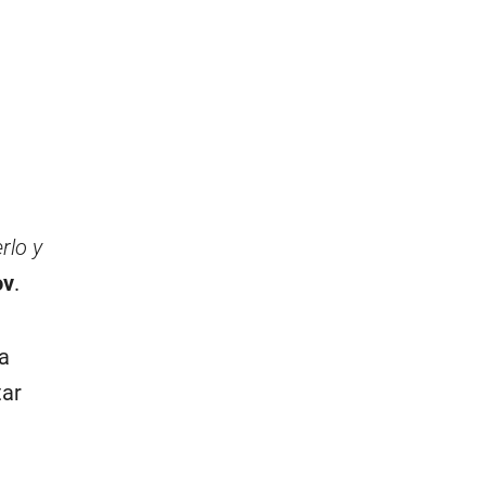
rlo y
ov
.
ia
tar