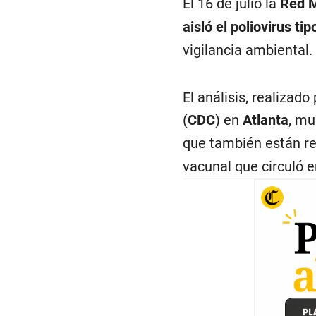
El 16 de julio la
Red M
aisló el poliovirus tip
vigilancia ambiental.
El análisis, realizad
(
CDC
) en
Atlanta
, mu
que también están re
vacunal que circuló e