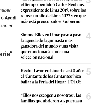
3
el tiempo perdido”: Carlos Neuhaus,
expresidente de Lima 2019, sobre los
 haber
retos a un año de Lima 2027 y en qué
aró
Ayadil
más está preocupado el Gobierno
rias en
4
Simone Biles en Lima: paso a paso,
la agenda de la gimnasta más
ganadora del mundo y una visita
que emocionará a toda una
aria”
selección nacional
5
Héctor Lavoe en Lima: hace 40 años
el ‘Cantante de los Cantantes’ hizo
bailar a la Feria del Hogar | FOTOS
6
“Ellos nos escogen a nosotros”: las
familias que abrieron sus puertas a