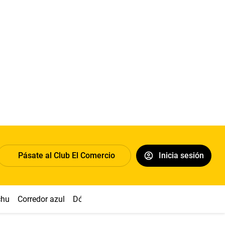
Pásate al Club El Comercio
Inicia sesión
chu
Corredor azul
Dólar
Congreso
Nasca
Acuña
Toled