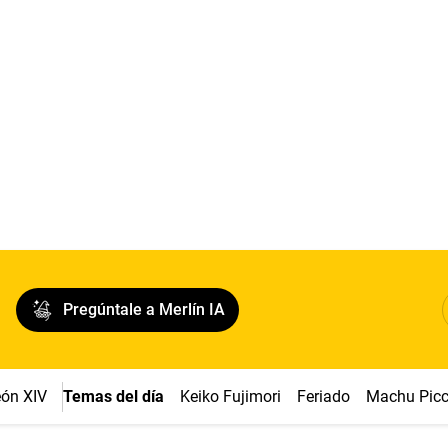
Pregúntale a Merlín IA
ón XIV
Temas del día
Keiko Fujimori
Feriado
Machu Pic