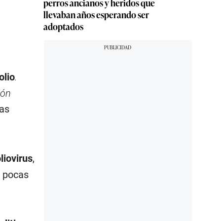
perros ancianos y heridos que
llevaban años esperando ser
adoptados
olio
.
ión
las
liovirus
,
n pocas