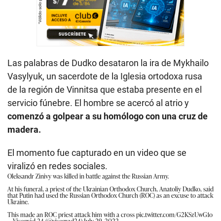
Las palabras de Dudko desataron la ira de Mykhailo
Vasylyuk, un sacerdote de la Iglesia ortodoxa rusa
de la región de Vinnitsa que estaba presente en el
servicio fúnebre. El hombre se acercó al atrio y
comenzó a golpear a su homólogo con una cruz de
madera.
El momento fue capturado en un video que se
viralizó en redes sociales.
Oleksandr Zinivy was killed in battle against the Russian Army.
At his funeral, a priest of the Ukrainian Orthodox Church, Anatoliy Dudko, said
that Putin had used the Russian Orthodox Church (ROC) as an excuse to attack
Ukraine.
This made an ROC priest attack him with a cross
pic.twitter.com/G2KSzUwG1o
— Visegrád 24 (@visegrad24)
July 29, 2022