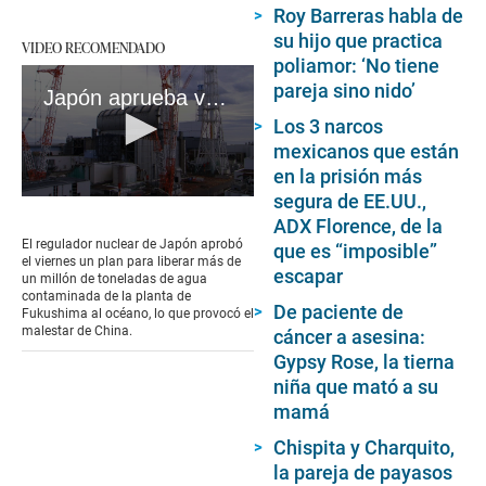
Roy Barreras habla de
su hijo que practica
VIDEO RECOMENDADO
poliamor: ‘No tiene
pareja sino nido’
Japón aprueba verter agua contaminada de Fukushima al océano
Los 3 narcos
mexicanos que están
en la prisión más
segura de EE.UU.,
0
seconds
ADX Florence, de la
of
El regulador nuclear de Japón aprobó
que es “imposible”
1
el viernes un plan para liberar más de
minute,
escapar
un millón de toneladas de agua
29
contaminada de la planta de
seconds
De paciente de
Fukushima al océano, lo que provocó el
malestar de China.
cáncer a asesina:
Gypsy Rose, la tierna
niña que mató a su
mamá
Chispita y Charquito,
la pareja de payasos