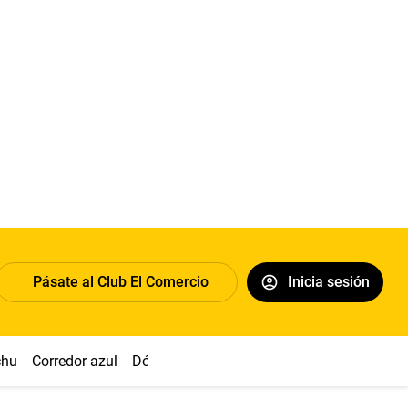
Pásate al Club El Comercio
Inicia sesión
chu
Corredor azul
Dólar
Congreso
Nasca
Acuña
Toled