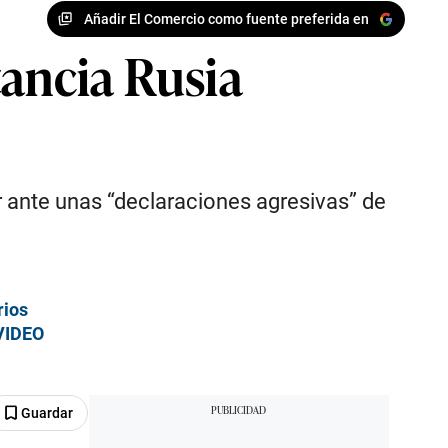
Añadir El Comercio como fuente preferida en
tancia Rusia
r ante unas “declaraciones agresivas” de
rios
 VIDEO
Guardar