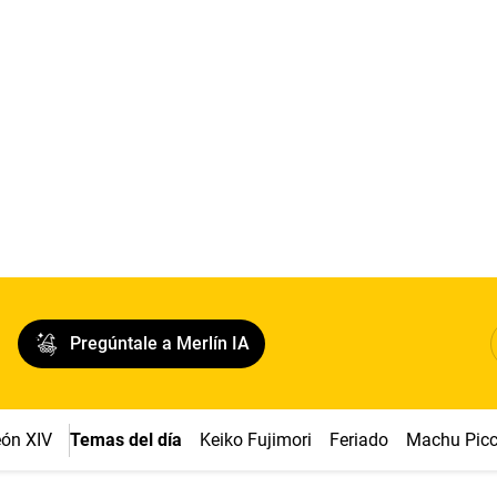
Pregúntale a Merlín IA
ón XIV
Temas del día
Keiko Fujimori
Feriado
Machu Pic