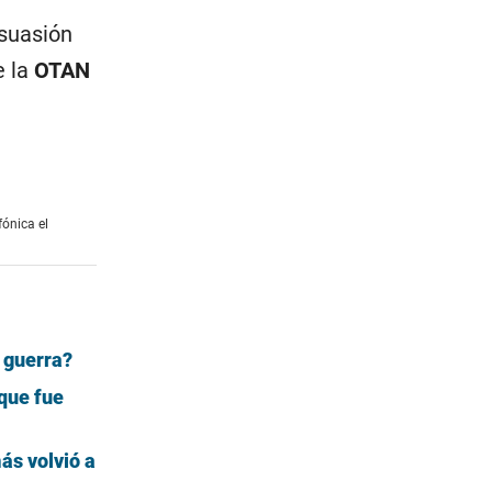
isuasión
e la
OTAN
fónica el
a guerra?
que fue
ás volvió a