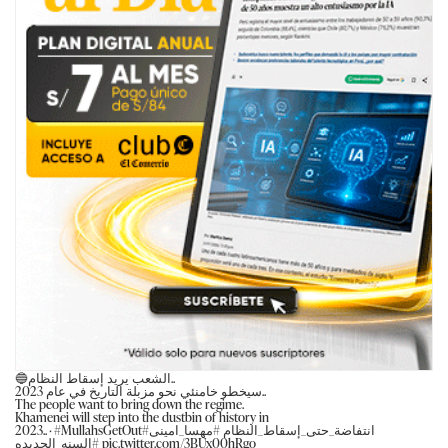
🔵الشعب یرید إسقاط النظام..
سيخطو خامنئي نحو مزبلة التاريخ في عام 2023..
The people want to bring down the regime.
Khamenei will step into the dustbin of history in
2023..۰
#MullahsGetOut
#مهسا_امینی
#انتفاضة_حتى_إسقاط_النظام
#السنه_الجديده
pic.twitter.com/3BUx00hRgo