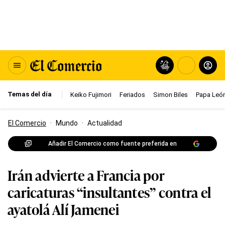
Temas del día
Keiko Fujimori
Feriados
Simon Biles
Papa León
El Comercio
·
Mundo
·
Actualidad
Añadir El Comercio como fuente preferida en
Irán advierte a Francia por
caricaturas “insultantes” contra el
ayatolá Alí Jamenei