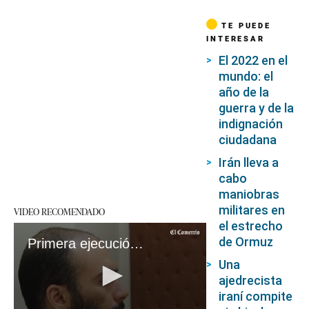
TE PUEDE
INTERESAR
El 2022 en el
mundo: el
año de la
guerra y de la
indignación
ciudadana
Irán lleva a
cabo
maniobras
militares en
VIDEO RECOMENDADO
el estrecho
de Ormuz
Primera ejecución en Irán de una persona implicada en las protestas
Una
ajedrecista
iraní compite