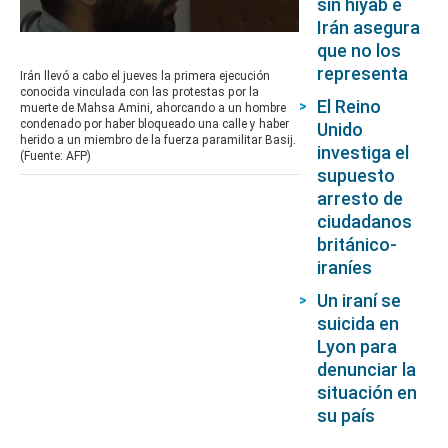
sin hiyab e
Irán asegura
0
que no los
seconds
of
representa
Irán llevó a cabo el jueves la primera ejecución
1
conocida vinculada con las protestas por la
minute,
El Reino
muerte de Mahsa Amini, ahorcando a un hombre
35
condenado por haber bloqueado una calle y haber
Unido
seconds
herido a un miembro de la fuerza paramilitar Basij.
investiga el
(Fuente: AFP)
supuesto
arresto de
ciudadanos
británico-
iraníes
Un iraní se
suicida en
Lyon para
denunciar la
situación en
su país