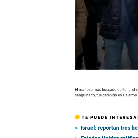
0
seconds
of
2
El mafioso más buscado de Italia, el 
minutes,
sanguinario, fue detenido en Palermo (
8
seconds
Volume
90%
TE PUEDE INTERESA
Israel: reportan tres h