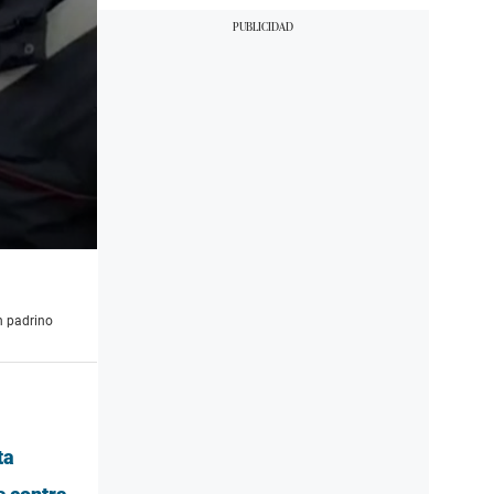
n padrino
ta