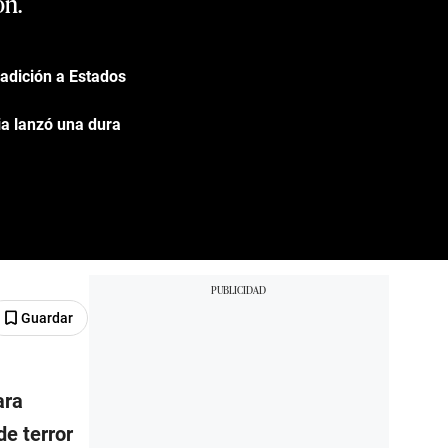
ón.
radición a Estados
ia lanzó una dura
Guardar
ara
de terror