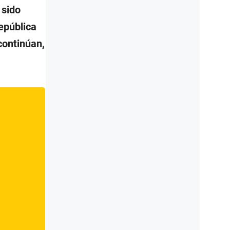
 sido
epública
continúan,