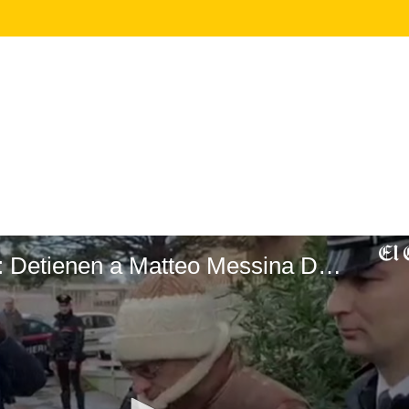
Cae 'El Padrino': Detienen a Matteo Messina Denaro, el mafioso más buscado de Italia