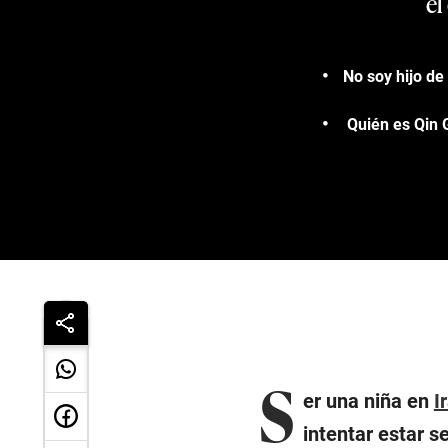
el
No soy hijo de
Quién es Qin 
S
er una niña en
I
intentar estar s