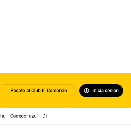
Pásate al Club El Comercio
Inicia sesión
chu
Corredor azul
Dólar
Congreso
Nasca
Acuña
Toled