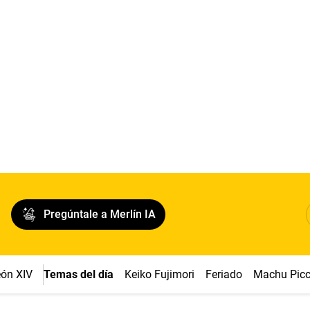
Pregúntale a Merlín IA
ón XIV
Temas del día
Keiko Fujimori
Feriado
Machu Pic