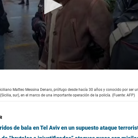
siciliano Matteo Messina Denaro, prófugo desde hacía 30 años y conocido por ser u
Sicilia, sur), en el marco de una importante operación de la policía. (Fuente: AFP)
R
eridos de bala en Tel Aviv en un supuesto ataque terroris