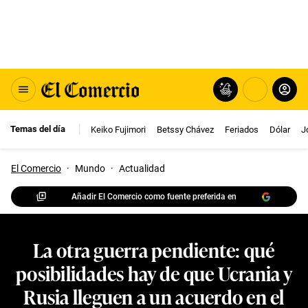
Temas del día
Keiko Fujimori
Betssy Chávez
Feriados
Dólar
J
El Comercio
·
Mundo
·
Actualidad
Añadir El Comercio como fuente preferida en
La otra guerra pendiente: qué
posibilidades hay de que Ucrania y
Rusia lleguen a un acuerdo en el