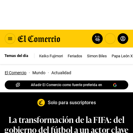
Temas del día
Keiko Fujimori
Feriados
Simon Biles
Papa León X
El Comercio
·
Mundo
·
Actualidad
Añadir El Comercio como fuente preferida en
Solo para suscriptores
La transformación de la FIFA: del
gobierno del fútbol a un actor clave