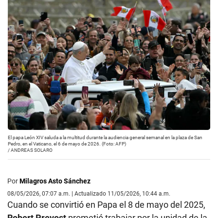
El papa León XIV saluda a la multitud durante la audiencia general semanal en la plaza de San
Pedro, en el Vaticano, el 6 de mayo de 2026. (Foto: AFP)
/
ANDREAS SOLARO
Por
Milagros Asto Sánchez
08/05/2026, 07:07 a.m. | Actualizado 11/05/2026, 10:44 a.m.
Cuando se convirtió en Papa el 8 de mayo del 2025,
Robert Prevost
prometió trabajar por la unidad de la