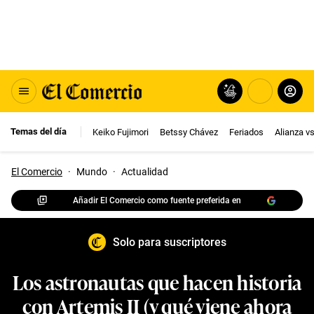
Temas del día
Keiko Fujimori
Betssy Chávez
Feriados
Alianza v
El Comercio
·
Mundo
·
Actualidad
Añadir El Comercio como fuente preferida en
Solo para suscriptores
Los astronautas que hacen historia
con Artemis II (y qué viene ahora