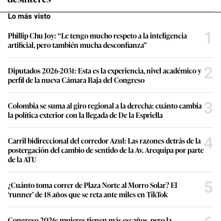
Lo más visto
1
Phillip Chu Joy: “Le tengo mucho respeto a la inteligencia
artificial, pero también mucha desconfianza”
2
Diputados 2026-2031: Esta es la experiencia, nivel académico y
perfil de la nueva Cámara Baja del Congreso
3
Colombia se suma al giro regional a la derecha: cuánto cambia
la política exterior con la llegada de De la Espriella
4
Carril bidireccional del corredor Azul: Las razones detrás de la
postergación del cambio de sentido de la Av. Arequipa por parte
de la ATU
5
¿Cuánto toma correr de Plaza Norte al Morro Solar? El
‘runner’ de 18 años que se reta ante miles en TikTok
Congreso 2026: mujeres tienen más escaños, pero la