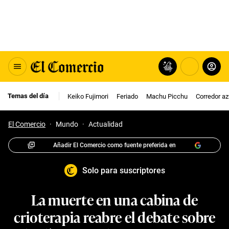
Temas del día
Keiko Fujimori
Feriado
Machu Picchu
Corredor az
El Comercio
·
Mundo
·
Actualidad
Añadir El Comercio como fuente preferida en
Solo para suscriptores
La muerte en una cabina de
crioterapia reabre el debate sobre