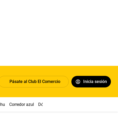
Pásate al Club El Comercio
Inicia sesión
chu
Corredor azul
Dólar
Congreso
Nasca
Acuña
Toled