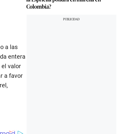
Colombia?
o a las
ida entera
el valor
r a favor
el,