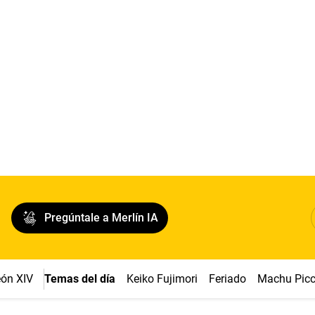
Pregúntale a Merlín IA
ón XIV
Temas del día
Keiko Fujimori
Feriado
Machu Pic