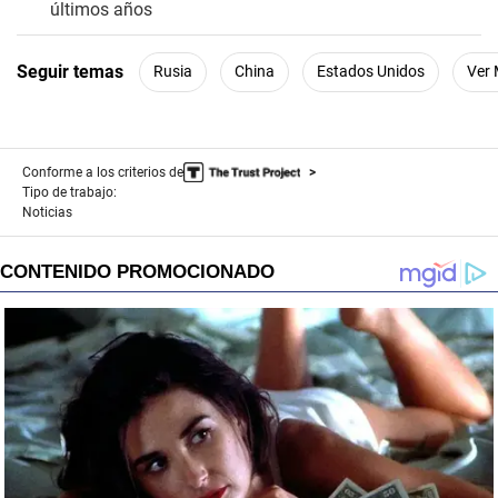
últimos años
Seguir temas
Rusia
China
Estados Unidos
Ver
Conforme a los criterios de
Tipo de trabajo:
Noticias