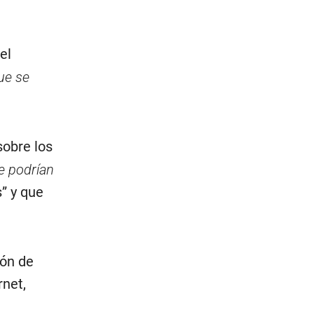
el
ue se
obre los
e podrían
s” y que
ión de
net,