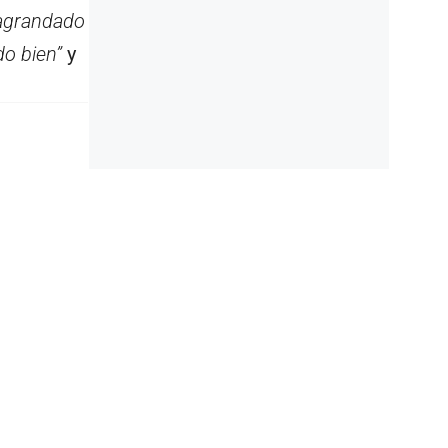
 agrandado
do bien”
y