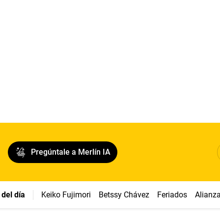
Pregúntale a Merlín IA
del día
Keiko Fujimori
Betssy Chávez
Feriados
Alianz