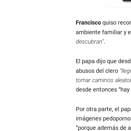
Francisco
quiso reco
ambiente familiar y e
descubran”
.
El papa dijo que desd
abusos del clero
“lle
tomar caminos aleato
desde entonces “hay u
Por otra parte, el pa
imágenes pedopornogr
“porque además de ab