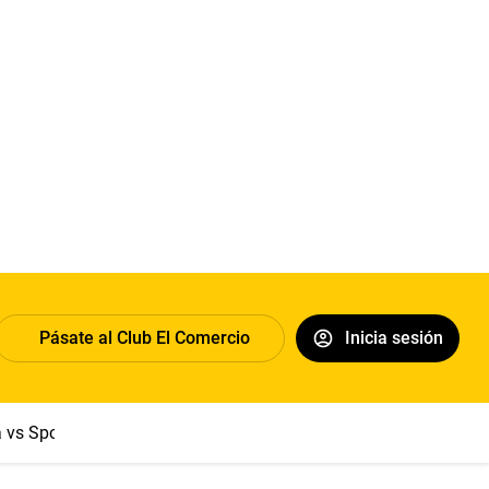
Pásate al Club El Comercio
Inicia sesión
a vs Sport Boys
Jorge Messi
Dólar
Papa León XIV
Congre