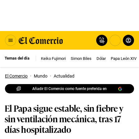
Temas del día
Keiko Fujimori
Simon Biles
Dólar
Papa León XIV
El Comercio
·
Mundo
·
Actualidad
Añadir El Comercio como fuente preferida en
El Papa sigue estable, sin fiebre y
sin ventilación mecánica, tras 17
días hospitalizado