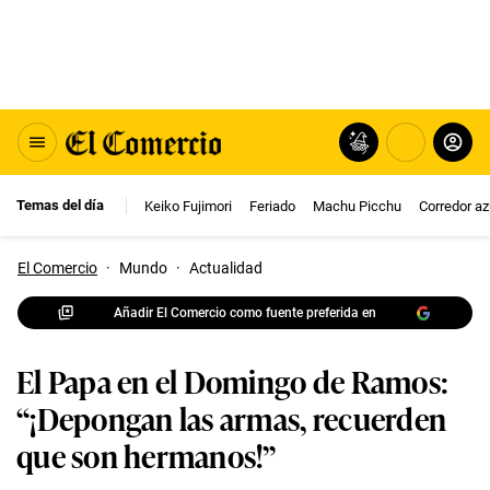
Temas del día
Keiko Fujimori
Feriado
Machu Picchu
Corredor az
El Comercio
·
Mundo
·
Actualidad
Añadir El Comercio como fuente preferida en
El Papa en el Domingo de Ramos:
“¡Depongan las armas, recuerden
que son hermanos!”