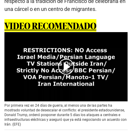
respecto a la tradición de Francisco de celebrarla en
una cárcel o en un centro de migrantes.
VIDEO RECOMENDADO
00:00
/
01:51
Por primera vez en 24 días de guerra, al menos una de las partes ha
mostrado voluntad de desescalar el conflicto: el presidente estadounidense,
Donald Trump, ordenó posponer durante 5 días los ataques a centrales e
infraestructuras eléctricas y aseguró que ya está negociando un acuerdo con
Irán. (EFE)