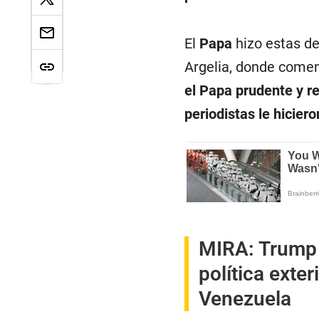
El
Papa
hizo estas de
Argelia, donde comenz
el Papa prudente y r
periodistas le hicier
MIRA:
Trump 
política exter
Venezuela