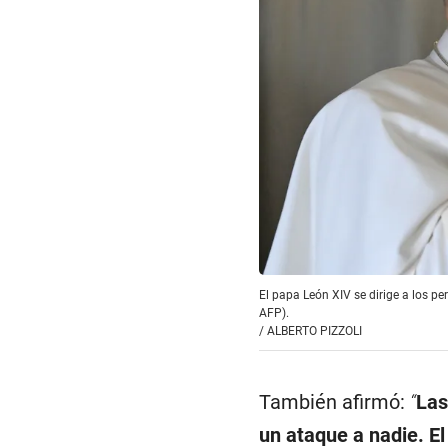
El papa León XIV se dirige a los per
AFP).
/
ALBERTO PIZZOLI
También afirmó:
“
Las
un ataque a nadie. E