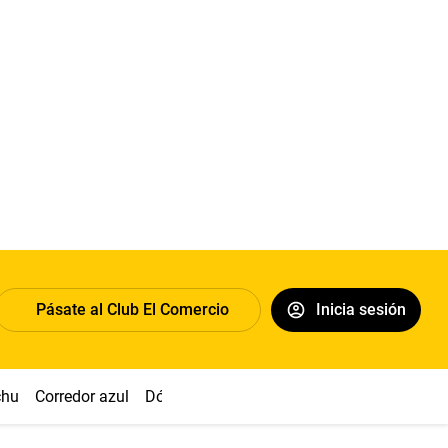
Pásate al Club El Comercio
Inicia sesión
chu
Corredor azul
Dólar
Congreso
Nasca
Acuña
Toled