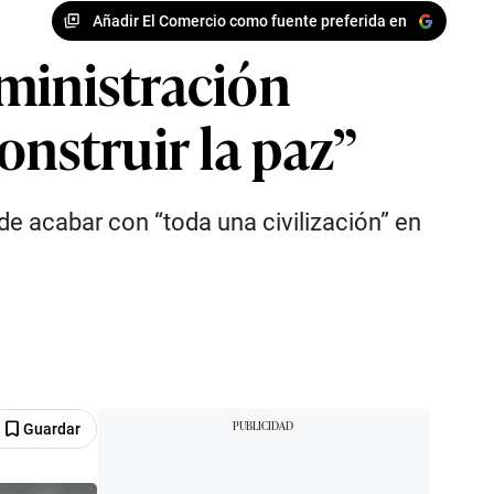
Añadir El Comercio como fuente preferida en
ministración
onstruir la paz”
e acabar con “toda una civilización” en
Guardar