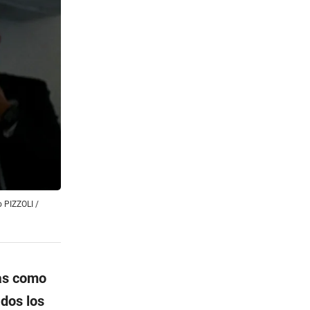
o PIZZOLI /
das como
ados los