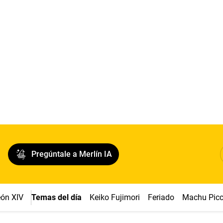
Pregúntale a Merlín IA
ón XIV
Temas del día
Keiko Fujimori
Feriado
Machu Pic