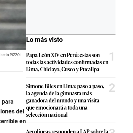
Lo más visto
1
Papa León XIV en Perú: estas son
lberto PIZZOLI
todas las actividades confirmadas en
Lima, Chiclayo, Cusco y Pucallpa
2
Simone Biles en Lima: paso a paso,
la agenda de la gimnasta más
ganadora del mundo y una visita
z para
que emocionará a toda una
ciones del
selección nacional
terrible en
Aerolíneas responden a LAP sobre la