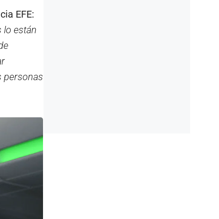
ncia EFE:
 lo están
de
ar
s personas