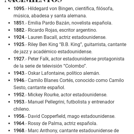
1095
.- Hildegard von Bingen, científica, filósofa,
música, abadesa y santa alemana.
1851
.- Emilia Pardo Bazán, novelista española.
1882
.- Ricardo Rojas, escritor argentino.
1924
.- Lauren Bacall, actriz estadounidense.
1925
.- Riley Ben King “B.B. King”, guitarrista, cantante
de jazz y académico estadounidense.
1927
.- Peter Falk, actor estadounidense protagonista
de la serie de televisión “Colombo”.
1943
.- Oskar Lafontaine, político alemán.
1946
.- Camilo Blanes Cortés, conocido como Camilo
Sesto, cantante español.
1952
.- Mickey Rourke, actor estadounidense.
1953
.- Manuel Pellegrini, futbolista y entrenador
chileno.
1956
.- David Copperfield, mago estadounidense.
1964
.- Rossy de Palma, actriz española.
1968
.- Marc Anthony, cantante estadounidense de