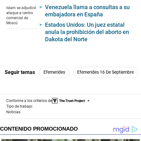
seconds
of
Venezuela llama a consultas a su
Islam se adjudicó
1
ataque a centro
embajadora en España
minute,
comercial de
21
Moscú
Estados Unidos: Un juez estatal
seconds
anula la prohibición del aborto en
Dakota del Norte
Seguir temas
Efemerides
Efemerides 16 De Septiembre
Conforme a los criterios de
Tipo de trabajo:
Noticias