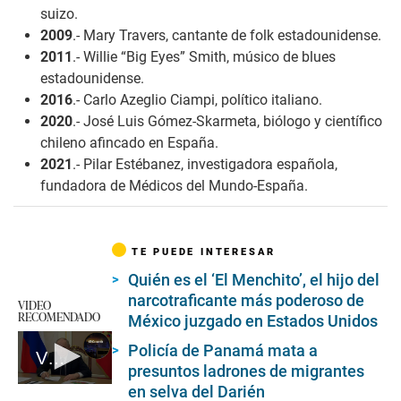
suizo.
2009
.- Mary Travers, cantante de folk estadounidense.
2011
.- Willie “Big Eyes” Smith, músico de blues
estadounidense.
2016
.- Carlo Azeglio Ciampi, político italiano.
2020
.- José Luis Gómez-Skarmeta, biólogo y científico
chileno afincado en España.
2021
.- Pilar Estébanez, investigadora española,
fundadora de Médicos del Mundo-España.
TE PUEDE INTERESAR
Quién es el ‘El Menchito’, el hijo del
narcotraficante más poderoso de
VIDEO
RECOMENDADO
México juzgado en Estados Unidos
Policía de Panamá mata a
Vladimir Putin acepta ataque a centro comercial por parte del islamismo radical
presuntos ladrones de migrantes
en selva del Darién
0