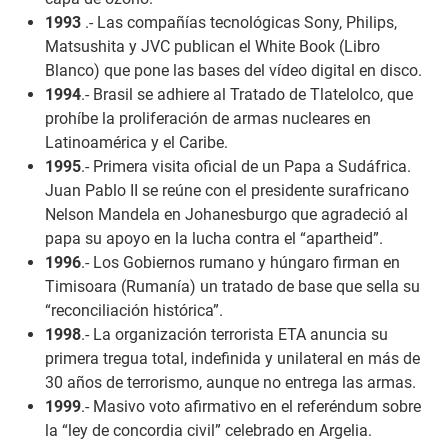
1993
.- Las compañías tecnológicas Sony, Philips,
Matsushita y JVC publican el White Book (Libro
Blanco) que pone las bases del vídeo digital en disco.
1994
.- Brasil se adhiere al Tratado de Tlatelolco, que
prohíbe la proliferación de armas nucleares en
Latinoamérica y el Caribe.
1995
.- Primera visita oficial de un Papa a Sudáfrica.
Juan Pablo II se reúne con el presidente surafricano
Nelson Mandela en Johanesburgo que agradeció al
papa su apoyo en la lucha contra el “apartheid”.
1996
.- Los Gobiernos rumano y húngaro firman en
Timisoara (Rumanía) un tratado de base que sella su
“reconciliación histórica”.
1998
.- La organización terrorista ETA anuncia su
primera tregua total, indefinida y unilateral en más de
30 años de terrorismo, aunque no entrega las armas.
1999
.- Masivo voto afirmativo en el referéndum sobre
la “ley de concordia civil” celebrado en Argelia.