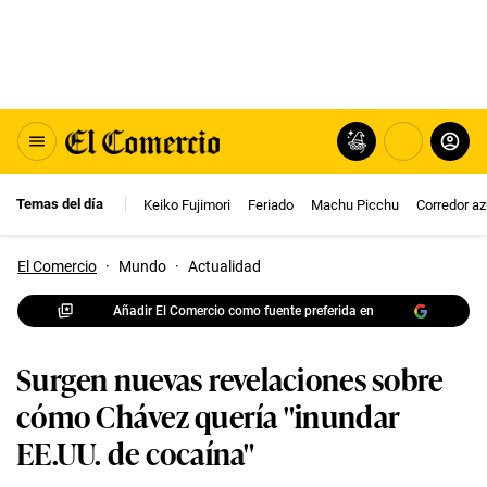
Temas del día
Keiko Fujimori
Feriado
Machu Picchu
Corredor az
El Comercio
·
Mundo
·
Actualidad
Añadir El Comercio como fuente preferida en
Surgen nuevas revelaciones sobre
cómo Chávez quería "inundar
EE.UU. de cocaína"