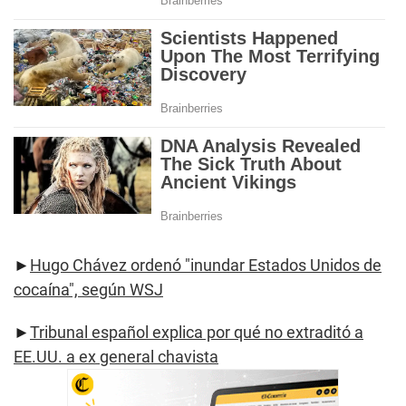
►
Hugo Chávez ordenó "inundar Estados Unidos de
cocaína", según WSJ
►
Tribunal español explica por qué no extraditó a
EE.UU. a ex general chavista