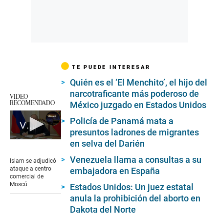
TE PUEDE INTERESAR
Quién es el ‘El Menchito’, el hijo del
narcotraficante más poderoso de
VIDEO
RECOMENDADO
México juzgado en Estados Unidos
Policía de Panamá mata a
Vladimir Putin acepta ataque a centro comercial por parte del islamismo radical
presuntos ladrones de migrantes
en selva del Darién
0
seconds
of
Venezuela llama a consultas a su
Islam se adjudicó
1
ataque a centro
embajadora en España
minute,
comercial de
21
Moscú
Estados Unidos: Un juez estatal
seconds
anula la prohibición del aborto en
Dakota del Norte