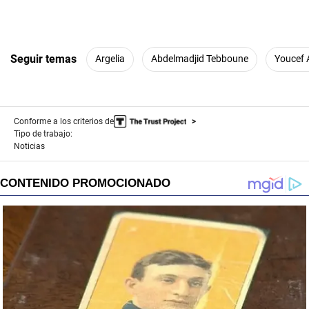
Seguir temas
Argelia
Abdelmadjid Tebboune
Youcef 
Conforme a los criterios de
Tipo de trabajo:
Noticias