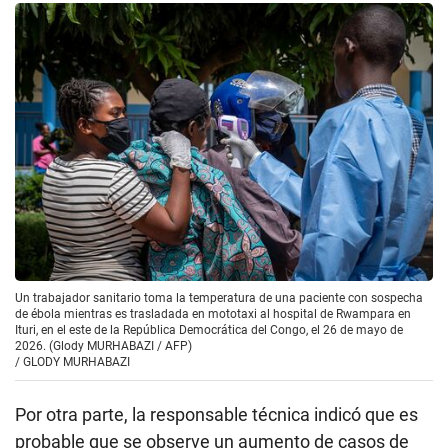
Un trabajador sanitario toma la temperatura de una paciente con sospecha
de ébola mientras es trasladada en mototaxi al hospital de Rwampara en
Ituri, en el este de la República Democrática del Congo, el 26 de mayo de
2026. (Glody MURHABAZI / AFP)
/
GLODY MURHABAZI
Por otra parte, la responsable técnica indicó que es
probable que se observe un aumento de casos de