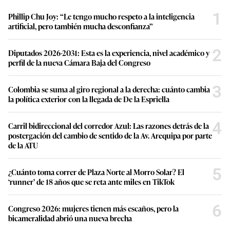
1
Phillip Chu Joy: “Le tengo mucho respeto a la inteligencia
artificial, pero también mucha desconfianza”
2
Diputados 2026-2031: Esta es la experiencia, nivel académico y
perfil de la nueva Cámara Baja del Congreso
3
Colombia se suma al giro regional a la derecha: cuánto cambia
la política exterior con la llegada de De la Espriella
4
Carril bidireccional del corredor Azul: Las razones detrás de la
postergación del cambio de sentido de la Av. Arequipa por parte
de la ATU
5
¿Cuánto toma correr de Plaza Norte al Morro Solar? El
‘runner’ de 18 años que se reta ante miles en TikTok
6
Congreso 2026: mujeres tienen más escaños, pero la
bicameralidad abrió una nueva brecha