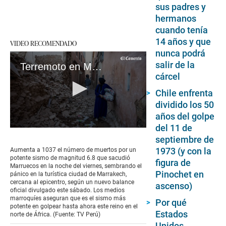
sus padres y
hermanos
cuando tenía
14 años y que
VIDEO RECOMENDADO
nunca podrá
salir de la
Terremoto en Marruecos: más de mil muertos en fuerte sismo de magnitud 6.8
cárcel
Chile enfrenta
dividido los 50
años del golpe
del 11 de
0
septiembre de
seconds
of
1973 (y con la
Aumenta a 1037 el número de muertos por un
0
potente sismo de magnitud 6.8 que sacudió
figura de
seconds
Marruecos en la noche del viernes, sembrando el
Pinochet en
pánico en la turística ciudad de Marrakech,
cercana al epicentro, según un nuevo balance
ascenso)
oficial divulgado este sábado. Los medios
marroquíes aseguran que es el sismo más
Por qué
potente en golpear hasta ahora este reino en el
Estados
norte de África. (Fuente: TV Perú)
Unidos