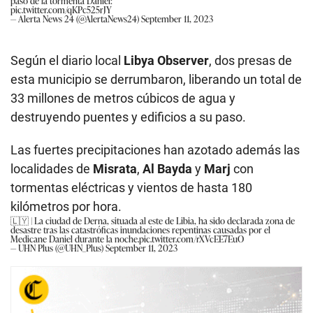
paso de la tormenta Daniel:
pic.twitter.com/qKPc525rJY
— Alerta News 24 (@AlertaNews24)
September 11, 2023
Según el diario local
Libya Observer
, dos presas de
esta municipio se derrumbaron, liberando un total de
33 millones de metros cúbicos de agua y
destruyendo puentes y edificios a su paso.
Las fuertes precipitaciones han azotado además las
localidades de
Misrata
,
Al Bayda
y
Marj
con
tormentas eléctricas y vientos de hasta 180
kilómetros por hora.
🇱🇾 | La ciudad de Derna, situada al este de Libia, ha sido declarada zona de
desastre tras las catastróficas inundaciones repentinas causadas por el
Medicane Daniel durante la noche.
pic.twitter.com/rXVcEE7EuO
— UHN Plus (@UHN_Plus)
September 11, 2023