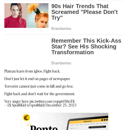
Plateau learn from igbos. Fight back.
Don’t just let it end on pages of newspaper.
Terrorist cannot just come in kill and go free.
Fight back and don’t wait for the government.
Very angry here
pic.twitter.com/yopg60MoTK
— Dj SpoiltKid (@spoiltkid)
December 25, 2023