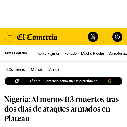
Temas del día
Keiko Fujimori
Feriado
Machu Picchu
Corredor az
El Comercio
·
Mundo
·
Africa
Añadir El Comercio como fuente preferida en
Nigeria: Al menos 113 muertos tras
dos días de ataques armados en
Plateau