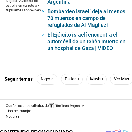
Argentina
Nigeria: Avioneta se
1
estrella en carretera y
minute,
Bombardeo israelí deja al menos
tripulantes sobreviven
37
70 muertos en campo de
seconds
refugiados de Al Maghazi
El Ejército israelí encuentra el
automóvil de un rehén muerto en
un hospital de Gaza | VIDEO
Seguir temas
Nigeria
Plateau
Mushu
Ver Más
Conforme a los criterios de
Tipo de trabajo:
Noticias