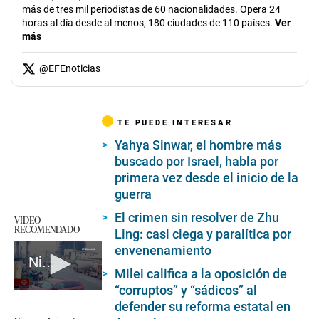
más de tres mil periodistas de 60 nacionalidades. Opera 24
horas al día desde al menos, 180 ciudades de 110 países.
Ver
más
@
EFEnoticias
TE PUEDE INTERESAR
Yahya Sinwar, el hombre más
buscado por Israel, habla por
primera vez desde el inicio de la
guerra
El crimen sin resolver de Zhu
VIDEO
RECOMENDADO
Ling: casi ciega y paralítica por
envenenamiento
Nigeria: Avioneta se estrella en carretera y tripulantes sobreviven
Milei califica a la oposición de
“corruptos” y “sádicos” al
0
defender su reforma estatal en
seconds
of