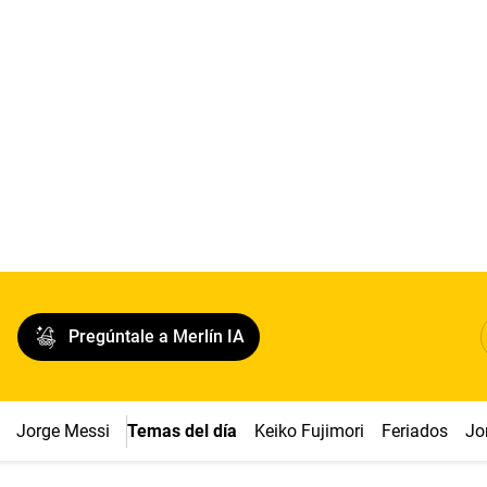
Pregúntale a Merlín IA
Jorge Messi
Temas del día
Keiko Fujimori
Feriados
Jo