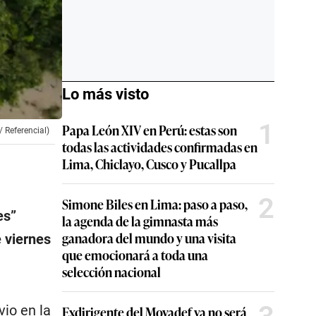
Lo más visto
1
Papa León XIV en Perú: estas son
 Referencial)
todas las actividades confirmadas en
Lima, Chiclayo, Cusco y Pucallpa
2
Simone Biles en Lima: paso a paso,
es”
la agenda de la gimnasta más
ganadora del mundo y una visita
e viernes
que emocionará a toda una
selección nacional
io en la
Exdirigente del Movadef ya no será