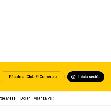
Pásate al Club El Comercio
Inicia sesión
rge Messi
Dólar
Alianza vs Sport Boys
Papa León XIV
Co