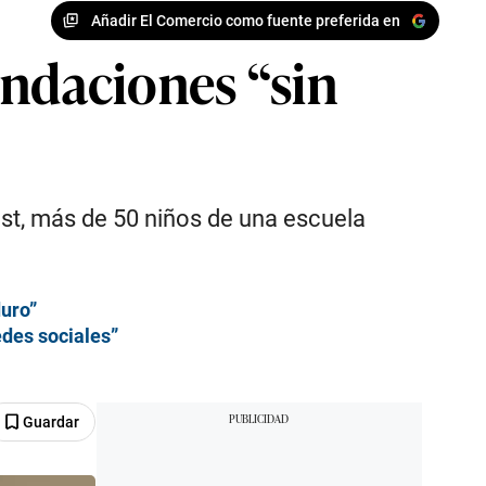
Añadir El Comercio como fuente preferida en
undaciones “sin
ust, más de 50 niños de una escuela
duro”
edes sociales”
Guardar