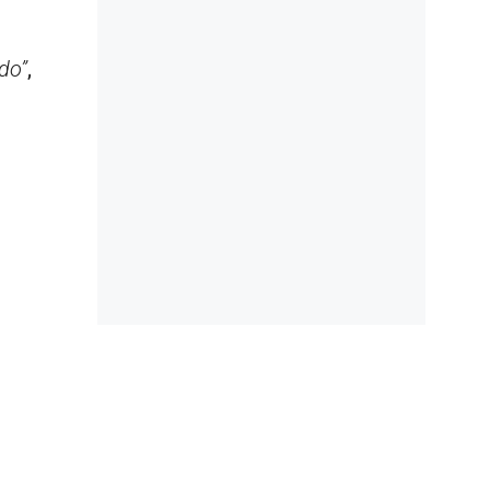
do”
,