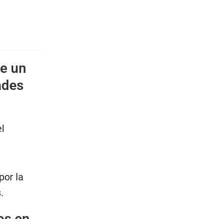
de un
ades
l
por la
.
os en