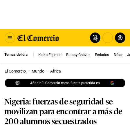
Temas del día
Keiko Fujimori
Betssy Chávez
Feriados
Dólar
J
El Comercio
·
Mundo
·
Africa
Añadir El Comercio como fuente preferida en
Nigeria: fuerzas de seguridad se
movilizan para encontrar a más de
200 alumnos secuestrados