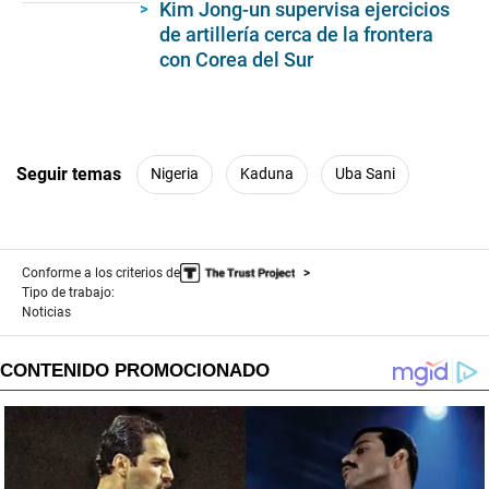
Kim Jong-un supervisa ejercicios
seconds
de artillería cerca de la frontera
con Corea del Sur
Seguir temas
Nigeria
Kaduna
Uba Sani
Conforme a los criterios de
Tipo de trabajo:
Noticias