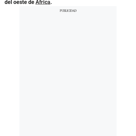
del oeste de
África
.