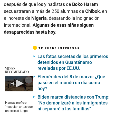
después de que los yihadistas de
Boko Haram
secuestraran a más de 250 alumnas de
Chibok
, en
el noreste de
Nigeria
, desatando la indignación
internacional.
Algunas de esas niñas siguen
desaparecidas hasta hoy.
TE PUEDE INTERESAR
Las fotos secretas de los primeros
detenidos en Guantánamo
reveladas por EE.UU.
VIDEO
RECOMENDADO
Efemérides del 8 de marzo: ¿Qué
pasó en el mundo un día como
Hamás evita alto al fuego en Gaza
hoy?
0
Biden marca distancias con Trump:
seconds
of
“No demonizaré a los inmigrantes
Hamás prefiere
1
'negociar' antes que
ni separaré a las familias”
minute,
un cese al fuego
13