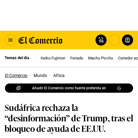
Temas del día
Keiko Fujimori
Feriado
Machu Picchu
Corredor az
El Comercio
·
Mundo
·
Africa
Añadir El Comercio como fuente preferida en
Sudáfrica rechaza la
“desinformación” de Trump, tras el
bloqueo de ayuda de EE.UU.