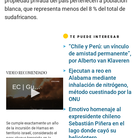
propiedad privada del país pertenecen a población
blanca, que representa menos del 8 % del total de
sudafricanos.
TE PUEDE INTERESAR
“Chile y Perú: un vínculo
de amistad permanente”,
por Alberto van Klaveren
Ejecutan a reo en
VIDEO RECOMENDADO
Alabama mediante
inhalación de nitrógeno,
EC | Guerra en Gaza: A un año del ataque mortal de Hamás en Israel (loop)
método cuestinado por la
ONU
Emotivo homenaje al
0
expresidente chileno
seconds
of
Sebastián Piñera en el
Se cumple exactamente un año
17
de la incursión de Hamas en
lago donde cayó su
seconds
territorio israelí, considerado el
helicóptero
peor ataque terrorista en la