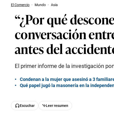
El Comercio
·
Mundo
·
Asia
“¿Por qué desconec
conversación entre
antes del acciden
El primer informe de la investigación po
Condenan a la mujer que asesinó a 3 familiare
Qué papel jugó la masonería en la independen
Escuchar
Leer resumen