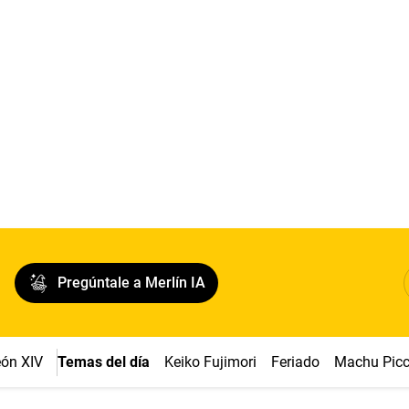
Pregúntale a Merlín IA
ón XIV
Temas del día
Keiko Fujimori
Feriado
Machu Pic