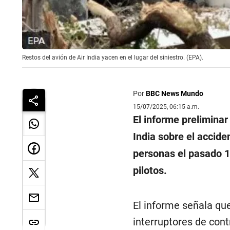
Restos del avión de Air India yacen en el lugar del siniestro. (EPA).
Por
BBC News Mundo
15/07/2025, 06:15 a.m.
El informe preliminar
India sobre el accide
personas el pasado 12
pilotos.
El informe señala que
interruptores de con