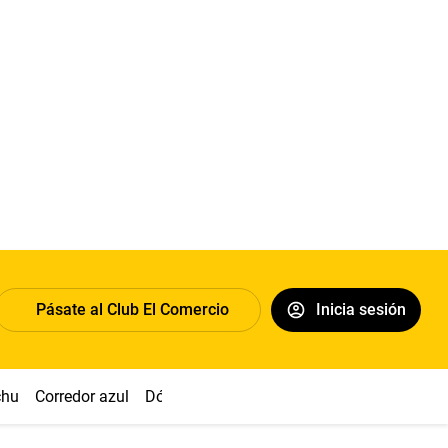
Pásate al Club El Comercio
Inicia sesión
chu
Corredor azul
Dólar
Congreso
Nasca
Acuña
Toled