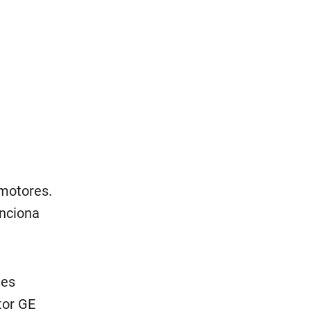
 motores.
enciona
nes
tor GE