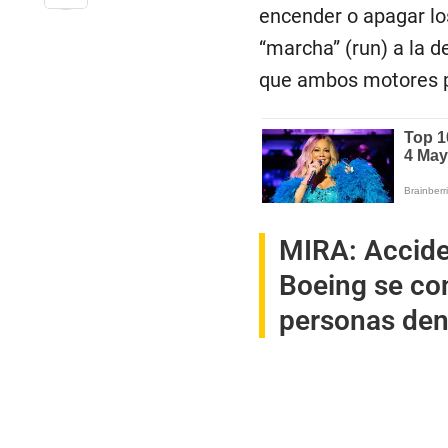
encender o apagar lo
“marcha” (run) a la d
que ambos motores p
MIRA:
Accide
Boeing se co
personas den