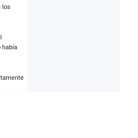
 los
l
o había
iatamente