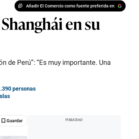
Añadir El Comercio como fuente preferida en
 Shanghái en su
ón de Perú”: “Es muy importante. Una
1.390 personas
islas
Guardar