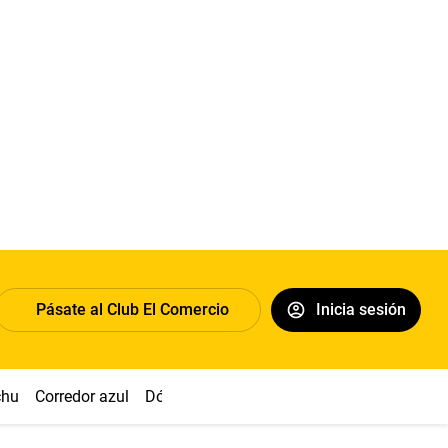
Pásate al Club El Comercio
Inicia sesión
chu
Corredor azul
Dólar
Congreso
Nasca
Acuña
Toled