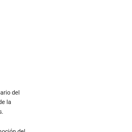
ario del
de la
s.
moción del