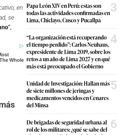
3
Papa León XIV en Perú: estas son
cativo; en
todas las actividades confirmadas en
ad, se
Lima, Chiclayo, Cusco y Pucallpa
ano
”,
4
“La organización está recuperando
el tiempo perdido”: Carlos Neuhaus,
expresidente de Lima 2019, sobre los
retos a un año de Lima 2027 y en qué
más está preocupado el Gobierno
5
Unidad de Investigación: Hallan más
de siete millones de jeringas y
medicamentos vencidos en Cenares
a más
del Minsa
6
De brigadas de seguridad urbana al
rol de los militares: ¿qué se sabe del