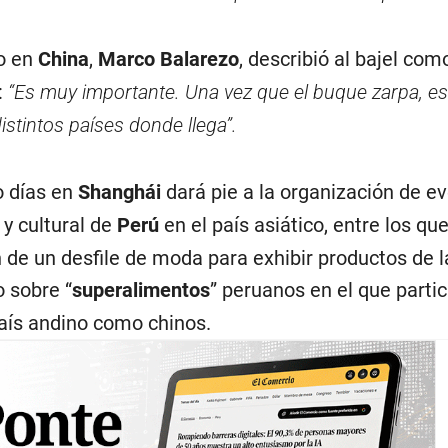
o en
China
,
Marco Balarezo
, describió al bajel com
:
“Es muy importante. Una vez que el buque zarpa, es
istintos países donde llega”.
o días en
Shanghái
dará pie a la organización de e
y cultural de
Perú
en el país asiático, entre los qu
n de un desfile de moda para exhibir productos de 
 sobre “
superalimentos
” peruanos en el que parti
país andino como chinos.