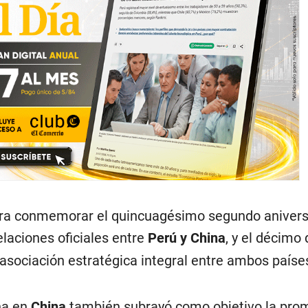
ara conmemorar el quincuagésimo segundo anivers
laciones oficiales entre
Perú y China
, y el décimo 
asociación estratégica integral entre ambos paíse
na en
China
también subrayó como objetivo la pro