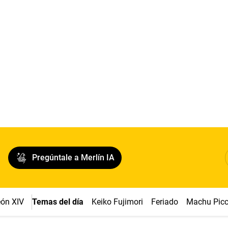
Pregúntale a Merlín IA
ón XIV
Temas del día
Keiko Fujimori
Feriado
Machu Pic