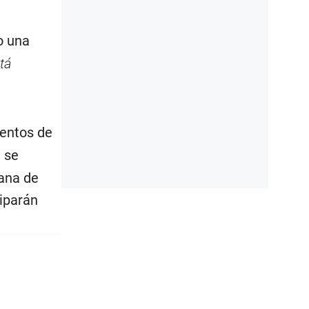
o una
tá
ventos de
e se
lana de
ciparán