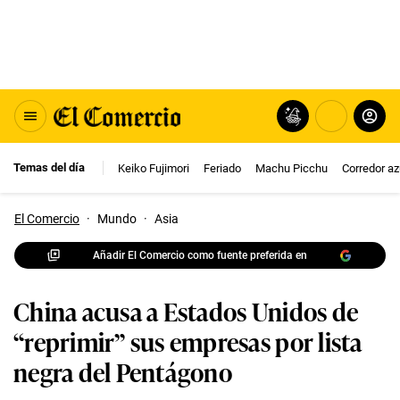
Temas del día
Keiko Fujimori
Feriado
Machu Picchu
Corredor az
El Comercio
·
Mundo
·
Asia
Añadir El Comercio como fuente preferida en
China acusa a Estados Unidos de
“reprimir” sus empresas por lista
negra del Pentágono