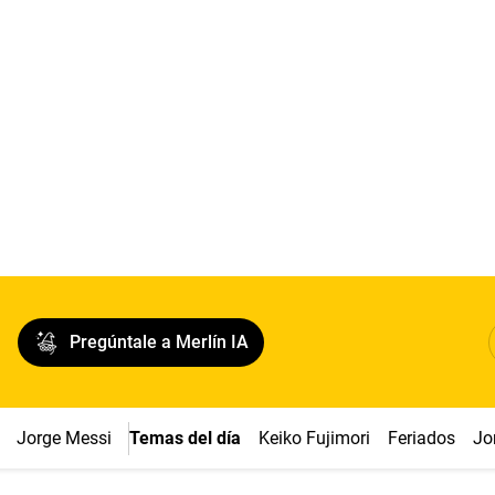
Pregúntale a Merlín IA
Jorge Messi
Temas del día
Keiko Fujimori
Feriados
Jo