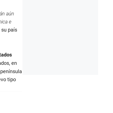
rán aún
mica e
e su país
tados
ados, en
 península
vo tipo