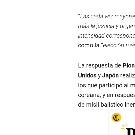
“
Las cada vez mayores 
más la justicia y urge
intensidad correspond
como la “
elección má
La respuesta de
Pio
Unidos
y
Japón
reali
los que participó al 
coreana, y en respue
de misil balístico ine