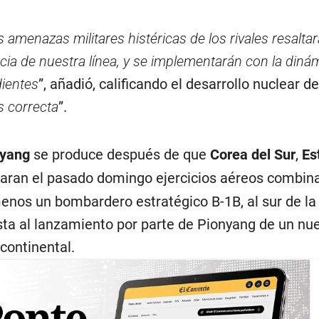
amenazas militares histéricas de los rivales resalta
ncia de nuestra línea, y se implementarán con la diná
ientes
”, añadió, calificando el desarrollo nuclear d
s correcta
”.
nyang
se produce después de que
Corea del Sur
,
Es
zaran el pasado domingo ejercicios aéreos combin
menos un bombardero estratégico B-1B, al sur de la
sta al lanzamiento por parte de Pionyang de un nue
rcontinental.