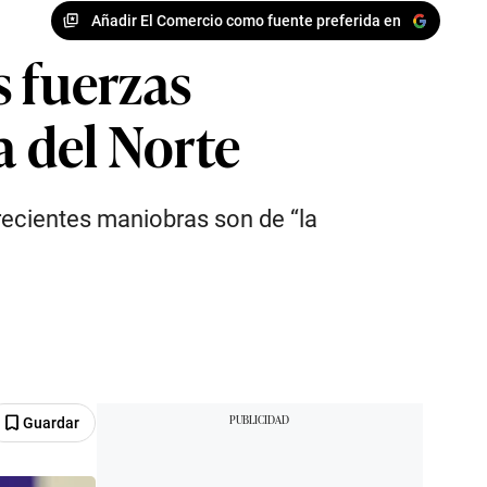
Añadir El Comercio como fuente preferida en
s fuerzas
a del Norte
 recientes maniobras son de “la
Guardar