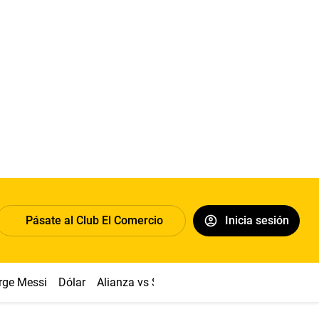
Pásate al Club El Comercio
Inicia sesión
rge Messi
Dólar
Alianza vs Sport Boys
Papa León XIV
Co