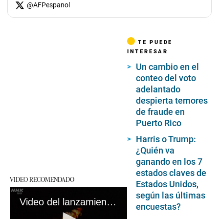
@
AFPespanol
TE PUEDE
INTERESAR
Un cambio en el
conteo del voto
adelantado
despierta temores
de fraude en
Puerto Rico
Harris o Trump:
¿Quién va
ganando en los 7
estados claves de
VIDEO RECOMENDADO
Estados Unidos,
según las últimas
Video del lanzamiento fallido de un satélite espía de Corea del Norte
encuestas?