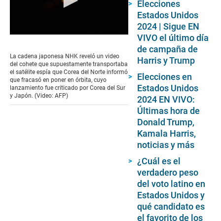
Elecciones
Estados Unidos
2024 | Sigue EN
VIVO el último día
0
seconds
de campaña de
of
La cadena japonesa NHK reveló un video
Harris y Trump
1
del cohete que supuestamente transportaba
minute,
el satélite espía que Corea del Norte informó
Elecciones en
27
que fracasó en poner en órbita, cuyo
seconds
Estados Unidos
lanzamiento fue criticado por Corea del Sur
y Japón. (Video: AFP)
2024 EN VIVO:
Últimas hora de
Donald Trump,
Kamala Harris,
noticias y más
¿Cuál es el
verdadero peso
del voto latino en
Estados Unidos y
qué candidato es
el favorito de los