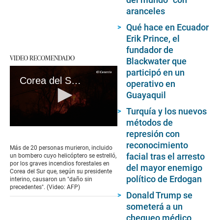
aranceles
Qué hace en Ecuador
Erik Prince, el
fundador de
VIDEO RECOMENDADO
Blackwater que
participó en un
Corea del Sur: más de una veintena de muertos por graves incendios forestales
operativo en
Guayaquil
Turquía y los nuevos
métodos de
0
represión con
seconds
reconocimiento
of
Más de 20 personas murieron, incluido
1
facial tras el arresto
un bombero cuyo helicóptero se estrelló,
minute,
por los graves incendios forestales en
del mayor enemigo
45
Corea del Sur que, según su presidente
seconds
político de Erdogan
interino, causaron un "daño sin
precedentes". (Video: AFP)
Donald Trump se
someterá a un
chequeo médico