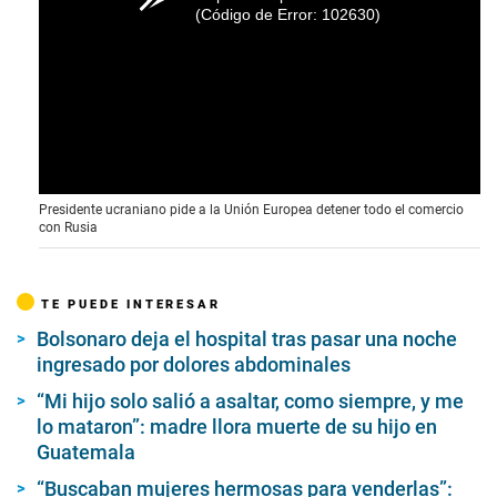
(Código de Error: 102630)
Presidente ucraniano pide a la Unión Europea detener todo el comercio
con Rusia
TE PUEDE INTERESAR
Bolsonaro deja el hospital tras pasar una noche
ingresado por dolores abdominales
“Mi hijo solo salió a asaltar, como siempre, y me
lo mataron”: madre llora muerte de su hijo en
Guatemala
“Buscaban mujeres hermosas para venderlas”: