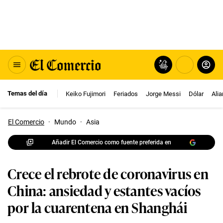
Temas del día
Keiko Fujimori
Feriados
Jorge Messi
Dólar
Ali
El Comercio
·
Mundo
·
Asia
Añadir El Comercio como fuente preferida en
Crece el rebrote de coronavirus en
China: ansiedad y estantes vacíos
por la cuarentena en Shanghái