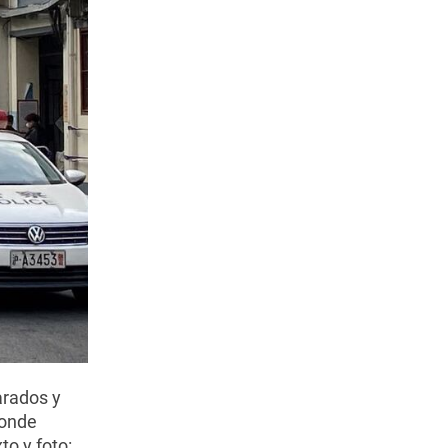
arados y
donde
to y foto: