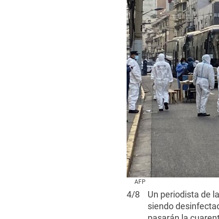
AFP
4
/
8
Un periodista de l
siendo desinfectad
pasarán la cuarent