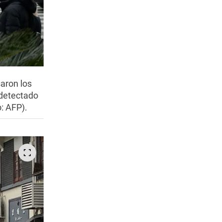
saron los
 detectado
o: AFP).