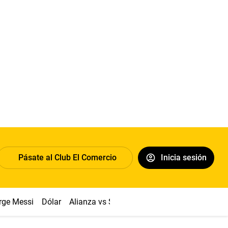
Pásate al Club El Comercio
Inicia sesión
rge Messi
Dólar
Alianza vs Sport Boys
Papa León XIV
Co