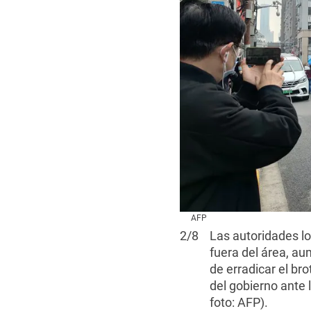
AFP
2
/
8
Las autoridades l
fuera del área, au
de erradicar el br
del gobierno ante 
foto: AFP).