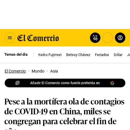
Temas del día
Keiko Fujimori
Betssy Chávez
Feriados
Dólar
J
El Comercio
·
Mundo
·
Asia
Añadir El Comercio como fuente preferida en
Pese a la mortífera ola de contagios
de COVID-19 en China, miles se
congregan para celebrar el fin de