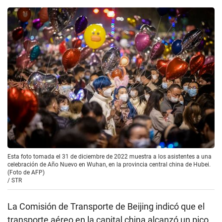
Esta foto tomada el 31 de diciembre de 2022 muestra a los asistentes a una
celebración de Año Nuevo en Wuhan, en la provincia central china de Hubei.
(Foto de AFP)
/
STR
La Comisión de Transporte de Beijing indicó que el
transporte aéreo en la capital china alcanzó un pico