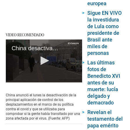
europea
Sigue EN VIVO
la investidura
de Lula como
presidente de
VIDEO RECOMENDADO
Brasil ante
miles de
China desactiva la aplicación de control de desplazamientos que usaba contra el covid
personas
Las últimas
fotos de
Benedicto XVI
antes de su
0
muerte: lucía
seconds
of
delgado y
China anunció el lunes la desactivación de la
1
principal aplicación de control de los
demacrado
minute,
desplazamientos en el marco de su política
17
contra el covid y que se utilizaba para
Revelan el
seconds
comprobar si la gente había transitado por una
testamento del
zona afectada por el virus. (Fuente: AFP)
papa emérito