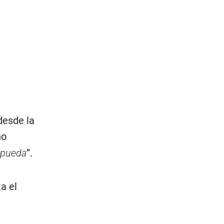
desde la
ho
 pueda
”.
a el