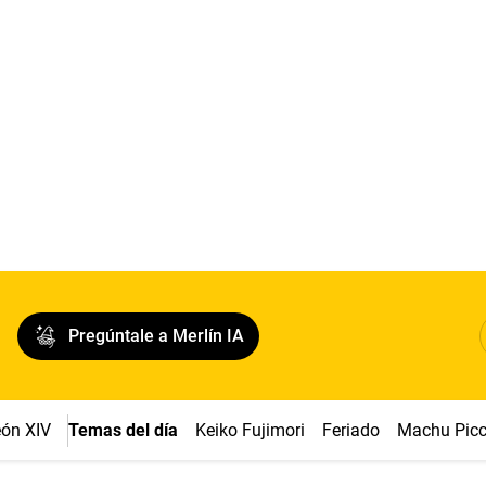
Pregúntale a Merlín IA
ón XIV
Temas del día
Keiko Fujimori
Feriado
Machu Pic