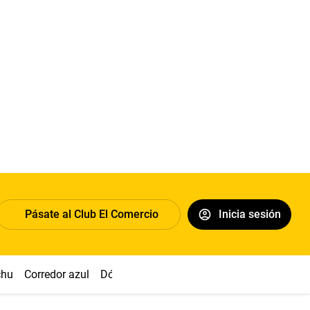
Pásate al Club El Comercio
Inicia sesión
chu
Corredor azul
Dólar
Congreso
Nasca
Acuña
Toled