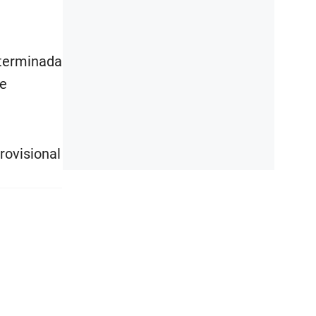
eterminada
ve
rovisional