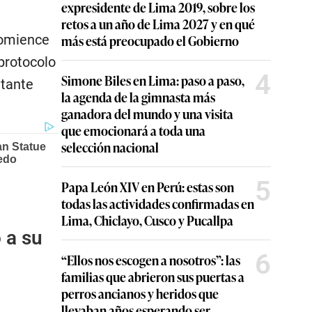
expresidente de Lima 2019, sobre los
retos a un año de Lima 2027 y en qué
comience
más está preocupado el Gobierno
 protocolo
4
Simone Biles en Lima: paso a paso,
ntante
la agenda de la gimnasta más
ganadora del mundo y una visita
que emocionará a toda una
selección nacional
5
Papa León XIV en Perú: estas son
todas las actividades confirmadas en
Lima, Chiclayo, Cusco y Pucallpa
 a su
6
“Ellos nos escogen a nosotros”: las
familias que abrieron sus puertas a
perros ancianos y heridos que
llevaban años esperando ser