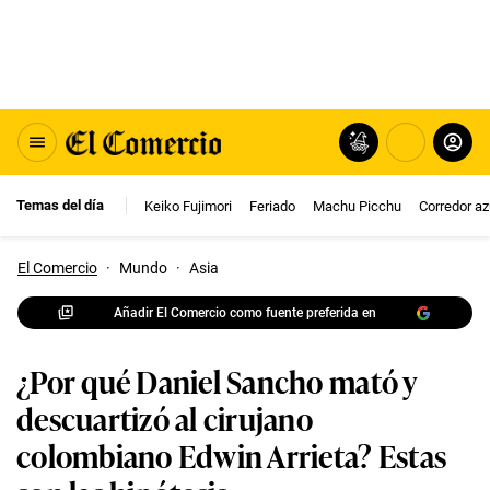
Temas del día
Keiko Fujimori
Feriado
Machu Picchu
Corredor az
El Comercio
·
Mundo
·
Asia
Añadir El Comercio como fuente preferida en
¿Por qué Daniel Sancho mató y
descuartizó al cirujano
colombiano Edwin Arrieta? Estas