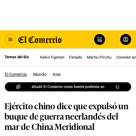
Temas del día
Keiko Fujimori
Feriado
Machu Picchu
Corredor az
El Comercio
·
Mundo
·
Asia
Añadir El Comercio como fuente preferida en
Ejército chino dice que expulsó un
buque de guerra neerlandés del
mar de China Meridional