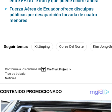
entre EE.UU. e Irán y qué puede ocurrir ahora
Fuerza Aérea de Ecuador ofrece disculpas
públicas por desaparición forzada de cuatro
menores
Seguir temas
Xi Jinping
Corea Del Norte
Kim Jong-U
Conforme a los criterios de
Tipo de trabajo:
Noticias