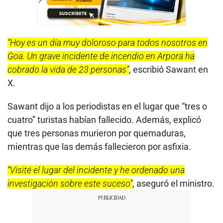
“Hoy es un día muy doloroso para todos nosotros en
Goa. Un grave incidente de incendio en Arpora ha
cobrado la vida de 23 personas”
, escribió Sawant en
X.
Sawant dijo a los periodistas en el lugar que “tres o
cuatro” turistas habían fallecido. Además, explicó
que tres personas murieron por quemaduras,
mientras que las demás fallecieron por asfixia.
“Visité el lugar del incidente y he ordenado una
investigación sobre este suceso”
, aseguró el ministro.