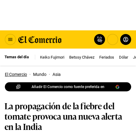
Temas del día
Keiko Fujimori
Betssy Chávez
Feriados
Dólar
J
El Comercio
·
Mundo
·
Asia
Añadir El Comercio como fuente preferida en
La propagación de la fiebre del
tomate provoca una nueva alerta
en la India