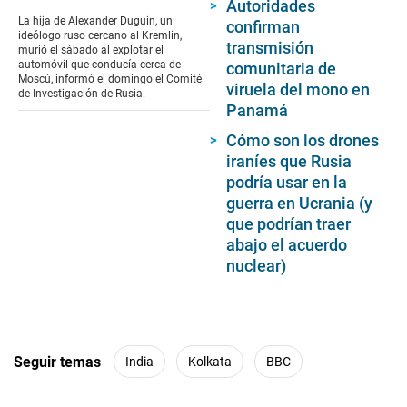
seconds
Autoridades
of
La hija de Alexander Duguin, un
confirman
1
ideólogo ruso cercano al Kremlin,
minute,
transmisión
murió el sábado al explotar el
39
automóvil que conducía cerca de
comunitaria de
seconds
Moscú, informó el domingo el Comité
viruela del mono en
de Investigación de Rusia.
Panamá
Cómo son los drones
iraníes que Rusia
podría usar en la
guerra en Ucrania (y
que podrían traer
abajo el acuerdo
nuclear)
Seguir temas
India
Kolkata
BBC