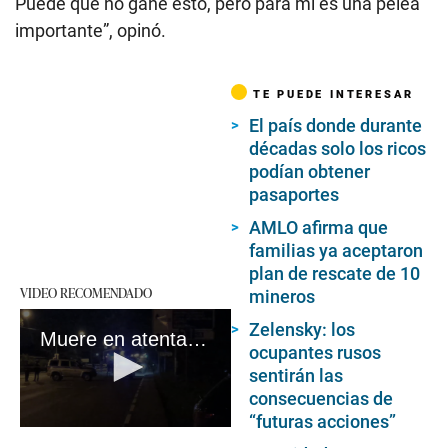
Puede que no gane esto, pero para mí es una pelea
importante”, opinó.
TE PUEDE INTERESAR
El país donde durante
décadas solo los ricos
podían obtener
pasaportes
AMLO afirma que
familias ya aceptaron
plan de rescate de 10
VIDEO RECOMENDADO
mineros
Zelensky: los
Muere en atentado con coche bomba la hija de un ideólogo cercano a Putin
ocupantes rusos
sentirán las
consecuencias de
“futuras acciones”
0