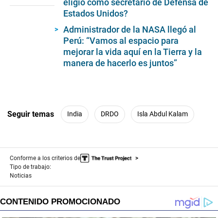
eligió como secretario de Defensa de
28
seconds
Estados Unidos?
Administrador de la NASA llegó al
Perú: “Vamos al espacio para
mejorar la vida aquí en la Tierra y la
manera de hacerlo es juntos”
Seguir temas
India
DRDO
Isla Abdul Kalam
Conforme a los criterios de
Tipo de trabajo:
Noticias