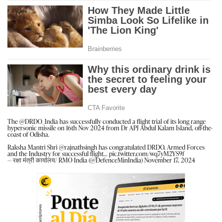
The
@DRDO_India
has successfully conducted a flight trial of its long range
hypersonic missile on 16th Nov 2024 from Dr APJ Abdul Kalam Island, off-the-
coast of Odisha.
Raksha Mantri Shri
@rajnathsingh
has congratulated DRDO, Armed Forces
and the Industry for successful flight…
pic.twitter.com/wq7yM2YS9f
— रक्षा मंत्री कार्यालय/ RMO India (@DefenceMinIndia)
November 17, 2024