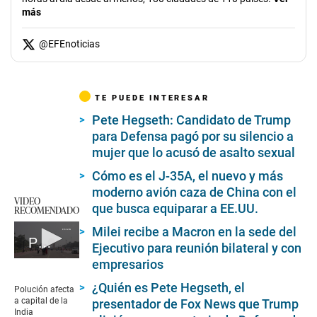
más
@
EFEnoticias
TE PUEDE INTERESAR
Pete Hegseth: Candidato de Trump
para Defensa pagó por su silencio a
mujer que lo acusó de asalto sexual
Cómo es el J-35A, el nuevo y más
moderno avión caza de China con el
VIDEO
que busca equiparar a EE.UU.
RECOMENDADO
Milei recibe a Macron en la sede del
Polución afecta a capital de la India
Ejecutivo para reunión bilateral y con
0
empresarios
seconds
of
¿Quién es Pete Hegseth, el
Polución afecta
1
a capital de la
presentador de Fox News que Trump
minute,
India