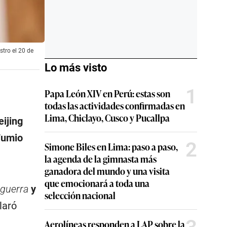
stro el 20 de
Lo más visto
1
Papa León XIV en Perú: estas son
todas las actividades confirmadas en
Lima, Chiclayo, Cusco y Pucallpa
eijing
Fumio
2
Simone Biles en Lima: paso a paso,
la agenda de la gimnasta más
ganadora del mundo y una visita
que emocionará a toda una
 guerra
y
selección nacional
laró
Aerolíneas responden a LAP sobre la