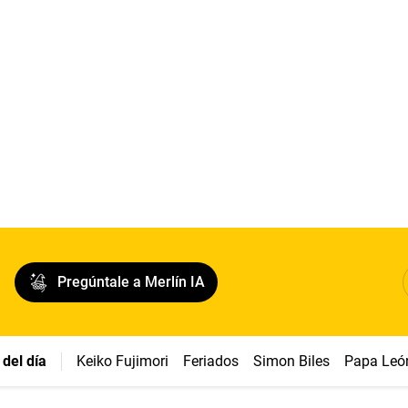
Pregúntale a Merlín IA
del día
Keiko Fujimori
Feriados
Simon Biles
Papa Leó