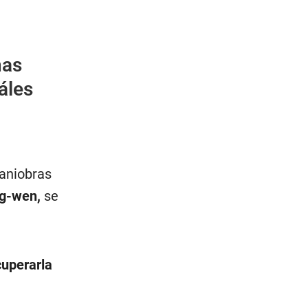
nas
áles
maniobras
ng-wen,
se
cuperarla