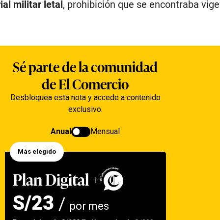
l militar letal
, prohibición que se encontraba vig