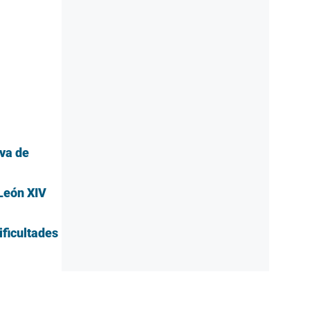
iva de
 León XIV
ificultades