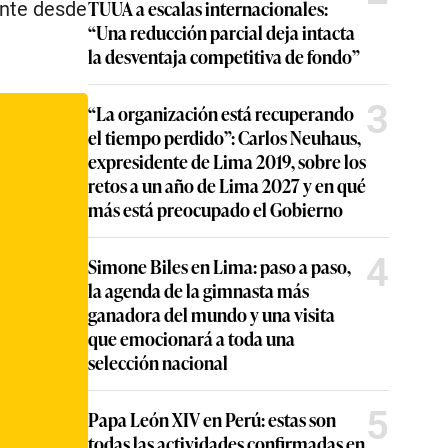
TUUA a escalas internacionales:
ente desde
“Una reducción parcial deja intacta
la desventaja competitiva de fondo”
3
“La organización está recuperando
el tiempo perdido”: Carlos Neuhaus,
expresidente de Lima 2019, sobre los
retos a un año de Lima 2027 y en qué
más está preocupado el Gobierno
4
Simone Biles en Lima: paso a paso,
la agenda de la gimnasta más
ganadora del mundo y una visita
que emocionará a toda una
selección nacional
5
Papa León XIV en Perú: estas son
todas las actividades confirmadas en