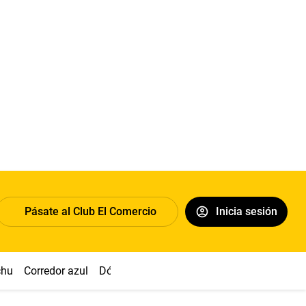
Pásate al Club El Comercio
Inicia sesión
chu
Corredor azul
Dólar
Congreso
Nasca
Acuña
Toled