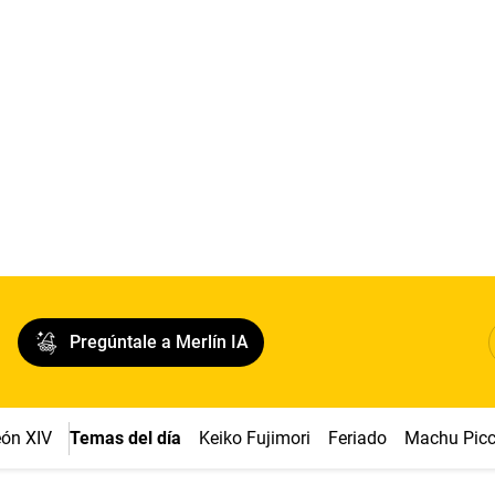
Pregúntale a Merlín IA
ón XIV
Temas del día
Keiko Fujimori
Feriado
Machu Pic