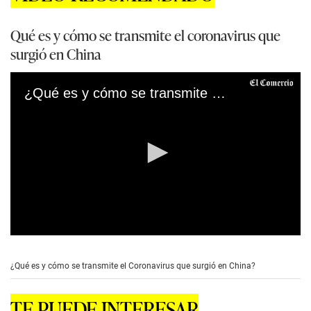
Qué es y cómo se transmite el coronavirus que
surgió en China
¿Qué es y cómo se transmite el Coronavirus que surgió en China?
0
s
e
¿Qué es y cómo se transmite el Coronavirus que surgió en China?
c
o
n
TE PUEDE INTERESAR
d