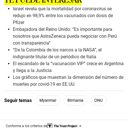
s
o
Israel revela que la mortalidad por coronavirus se
f
redujo en 98,9% entre los vacunados con dosis de
0
s
Pfizer
e
Embajadora del Reino Unido: “Es importante para
c
o
nosotros que AstraZeneca pueda negociar con Perú
n
con transparencia”
d
s
“De la Colombia de los narcos a la NASA”, el
indignante titular de un periódico de Italia
El escándalo de la “vacunación VIP” crece en Argentina
y llega a la Justicia
Los gráficos que muestran la dimensión del número de
muertes por covid-19 en EE.UU.
Seguir temas
Myanmar
Birmania
ONU
Conforme a los criterios de