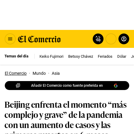
Temas del día
Keiko Fujimori
Betssy Chávez
Feriados
Dólar
J
El Comercio
·
Mundo
·
Asia
Añadir El Comercio como fuente preferida en
Beijing enfrenta el momento “más
complejo y grave” de la pandemia
con un aumento de casos y las