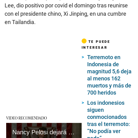
Lee, dio positivo por covid el domingo tras reunirse
con el presidente chino, Xi Jinping, en una cumbre
en Tailandia.
TE PUEDE
INTERESAR
Terremoto en
Indonesia de
magnitud 5,6 deja
al menos 162
muertos y más de
700 heridos
Los indonesios
siguen
conmocionados
VIDEO RECOMENDADO
tras el terremoto:
“No podía ver
Nancy Pelosi dejará de liderar a los demócratas en el Congreso de EE.UU.