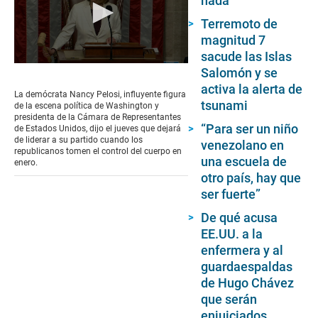
nada”
Terremoto de
magnitud 7
sacude las Islas
0
Salomón y se
seconds
activa la alerta de
of
La demócrata Nancy Pelosi, influyente figura
1
tsunami
de la escena política de Washington y
minute,
presidenta de la Cámara de Representantes
55
“Para ser un niño
de Estados Unidos, dijo el jueves que dejará
seconds
de liderar a su partido cuando los
venezolano en
republicanos tomen el control del cuerpo en
una escuela de
enero.
otro país, hay que
ser fuerte”
De qué acusa
EE.UU. a la
enfermera y al
guardaespaldas
de Hugo Chávez
que serán
enjuiciados