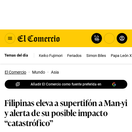
Temas del día
Keiko Fujimori
Feriados
Simon Biles
Papa León X
El Comercio
·
Mundo
·
Asia
Añadir El Comercio como fuente preferida en
Filipinas eleva a supertifón a Man-yi
y alerta de su posible impacto
“catastrófico”