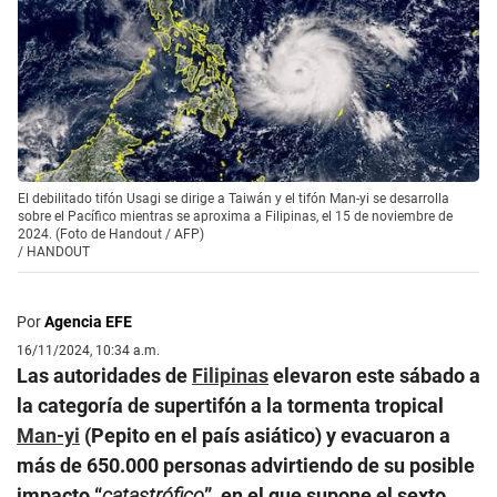
El debilitado tifón Usagi se dirige a Taiwán y el tifón Man-yi se desarrolla
sobre el Pacífico mientras se aproxima a Filipinas, el 15 de noviembre de
2024. (Foto de Handout / AFP)
/
HANDOUT
Por
Agencia EFE
16/11/2024, 10:34 a.m.
Las autoridades de
Filipinas
elevaron este sábado a
la categoría de supertifón a la tormenta tropical
Man-yi
(Pepito en el país asiático) y evacuaron a
más de 650.000 personas advirtiendo de su posible
impacto “
catastrófico
”, en el que supone el sexto