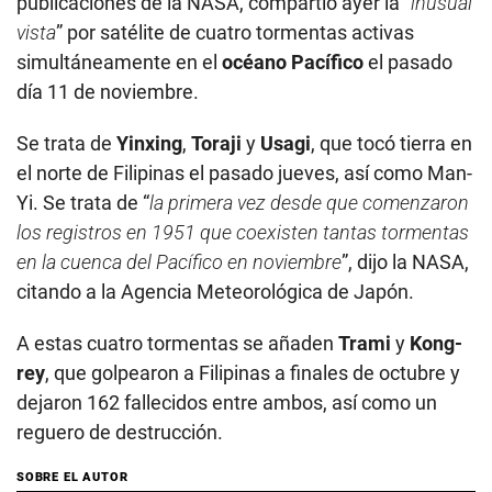
publicaciones de la NASA, compartió ayer la “
inusual
vista
” por satélite de cuatro tormentas activas
simultáneamente en el
océano Pacífico
el pasado
día 11 de noviembre.
Se trata de
Yinxing
,
Toraji
y
Usagi
, que tocó tierra en
el norte de Filipinas el pasado jueves, así como Man-
Yi. Se trata de “
la primera vez desde que comenzaron
los registros en 1951 que coexisten tantas tormentas
en la cuenca del Pacífico en noviembre
”, dijo la NASA,
citando a la Agencia Meteorológica de Japón.
A estas cuatro tormentas se añaden
Trami
y
Kong-
rey
, que golpearon a Filipinas a finales de octubre y
dejaron 162 fallecidos entre ambos, así como un
reguero de destrucción.
SOBRE EL AUTOR