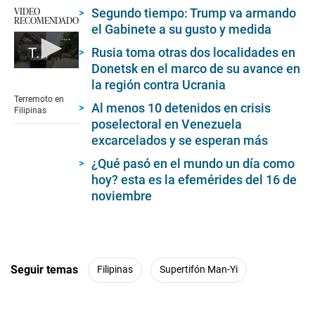
VIDEO
Segundo tiempo: Trump va armando
RECOMENDADO
el Gabinete a su gusto y medida
Rusia toma otras dos localidades en
Terremoto en Filipinas
Donetsk en el marco de su avance en
0
la región contra Ucrania
seconds
of
Terremoto en
1
Al menos 10 detenidos en crisis
Filipinas
minute,
poselectoral en Venezuela
2
excarcelados y se esperan más
seconds
¿Qué pasó en el mundo un día como
hoy? esta es la efemérides del 16 de
noviembre
Seguir temas
Filipinas
Supertifón Man-Yi