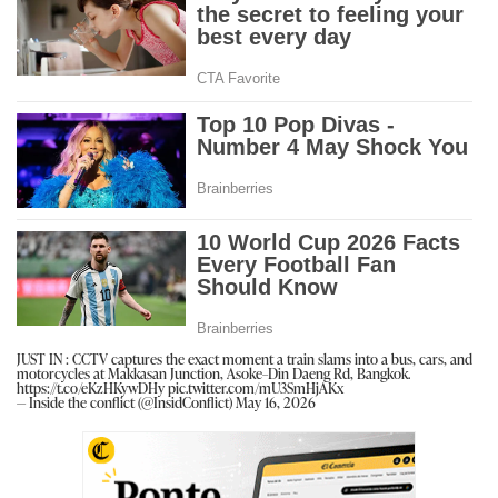
JUST IN : CCTV captures the exact moment a train slams into a bus, cars, and
motorcycles at Makkasan Junction, Asoke–Din Daeng Rd, Bangkok.
https://t.co/eKzHKywDHy
pic.twitter.com/mU3SmHjAKx
— Inside the conflict (@InsidConflict)
May 16, 2026