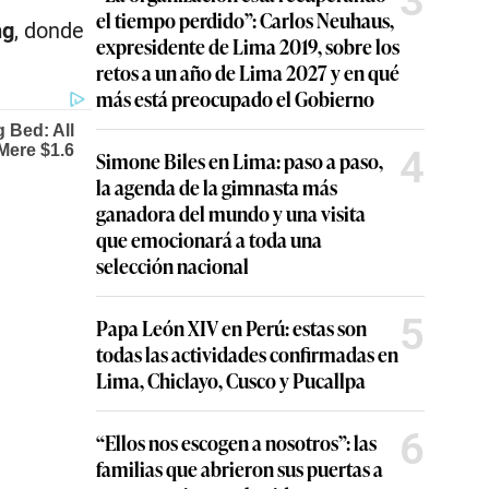
3
el tiempo perdido”: Carlos Neuhaus,
ng
, donde
expresidente de Lima 2019, sobre los
retos a un año de Lima 2027 y en qué
más está preocupado el Gobierno
4
Simone Biles en Lima: paso a paso,
la agenda de la gimnasta más
ganadora del mundo y una visita
que emocionará a toda una
selección nacional
5
Papa León XIV en Perú: estas son
todas las actividades confirmadas en
Lima, Chiclayo, Cusco y Pucallpa
6
“Ellos nos escogen a nosotros”: las
familias que abrieron sus puertas a