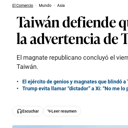
El Comercio
·
Mundo
·
Asia
Taiwán defiende q
la advertencia de
El magnate republicano concluyó el vierne
Taiwán.
El ejército de genios y magnates que blindó a
Trump evita llamar “dictador” a Xi: “No me lo 
Escuchar
Leer resumen