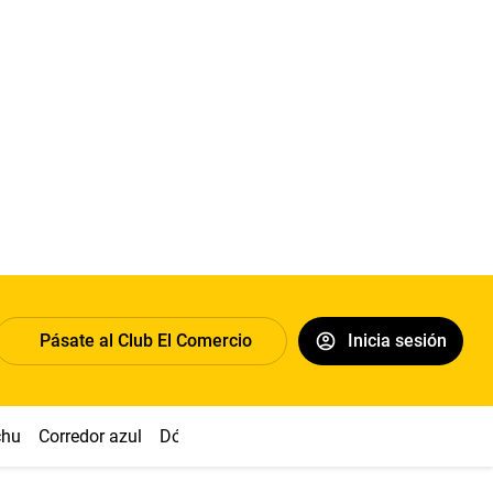
Pásate al Club El Comercio
Inicia sesión
chu
Corredor azul
Dólar
Congreso
Nasca
Acuña
Toled