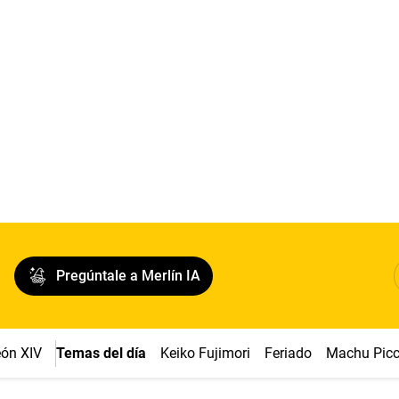
Pregúntale a Merlín IA
ón XIV
Temas del día
Keiko Fujimori
Feriado
Machu Pic