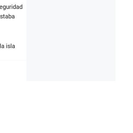
seguridad
estaba
a isla