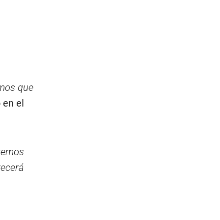
amos que
o en el
remos
recerá