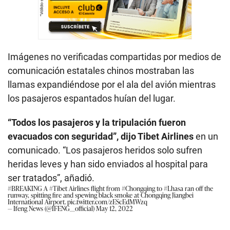
Imágenes no verificadas compartidas por medios de
comunicación estatales chinos mostraban las
llamas expandiéndose por el ala del avión mientras
los pasajeros espantados huían del lugar.
“Todos los pasajeros y la tripulación fueron
evacuados con seguridad”,
dijo Tibet Airlines
en un
comunicado. “Los pasajeros heridos solo sufren
heridas leves y han sido enviados al hospital para
ser tratados”, añadió.
#BREAKING
A
#Tibet
Airlines flight from
#Chongqing
to
#Lhasa
ran off the
runway, spitting fire and spewing black smoke at Chongqing Jiangbei
International Airport.
pic.twitter.com/zEScEdMWzq
— Ifeng News (@IFENG__official)
May 12, 2022