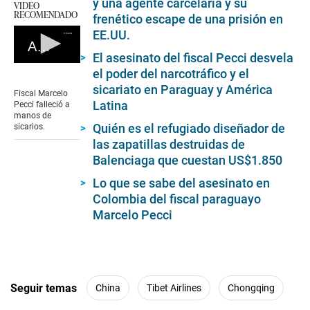
y una agente carcelaria y su
VIDEO
RECOMENDADO
frenético escape de una prisión en
EE.UU.
Asesinan a fiscal paraguayo en Colombia
El asesinato del fiscal Pecci desvela
0
el poder del narcotráfico y el
seconds
sicariato en Paraguay y América
of
Fiscal Marcelo
0
Latina
Pecci falleció a
seconds
manos de
Quién es el refugiado diseñador de
sicarios.
las zapatillas destruidas de
Balenciaga que cuestan US$1.850
Lo que se sabe del asesinato en
Colombia del fiscal paraguayo
Marcelo Pecci
Seguir temas
China
Tibet Airlines
Chongqing