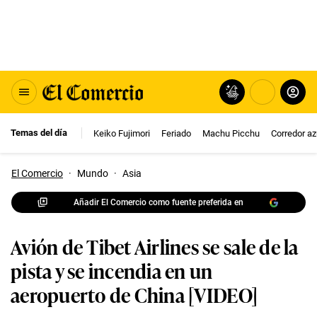
Temas del día
Keiko Fujimori
Feriado
Machu Picchu
Corredor az
El Comercio
·
Mundo
·
Asia
Añadir El Comercio como fuente preferida en
Avión de Tibet Airlines se sale de la
pista y se incendia en un
aeropuerto de China [VIDEO]