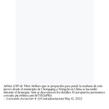
Airbus A319 de Tibet Airlines que se preparaba para partir la mañana de este
jueves desde el municipio de Chongqing a Nyingchi en China se incendió
durante el despegue. Aún se desconocen los detalles. El aeropuerto permanece
cerrado.
pic.twitter.com/hfT1N2nPRA
— 𝘊𝘰𝘯𝘳𝘢𝘥𝘰 𝘈𝘷𝘪𝘢𝘤𝘪ó𝘯 ✈︎ (@Conradoaviacion)
May 12, 2022